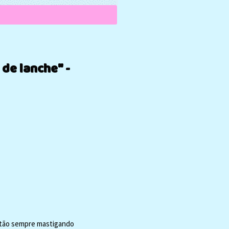
 de lanche" -
stão sempre mastigando