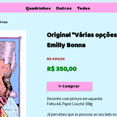
Quadrinhos
Outros
Todos
tros
Original "Várias opções
Emilly Bonna
R$
400,00
R$
350,00
Comprar
.
Desenho com pintura em aquarela.
Folha A4, Papel Couché 300g
Já percebeu que as pessoas ao seu lado e