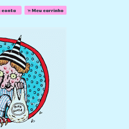
.
 conta
Meu carrinho