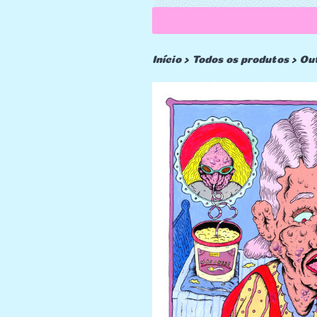
Início
›
Todos os produtos
›
Ou