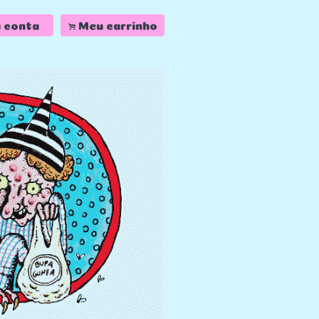
.
 conta
Meu carrinho