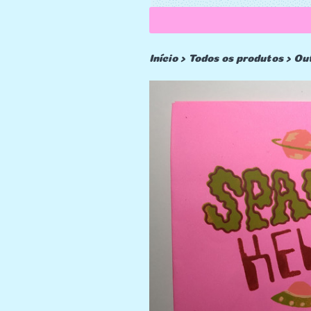
Início
›
Todos os produtos
›
Ou