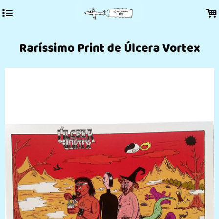
4
.
Raríssimo Print de Úlcera Vortex